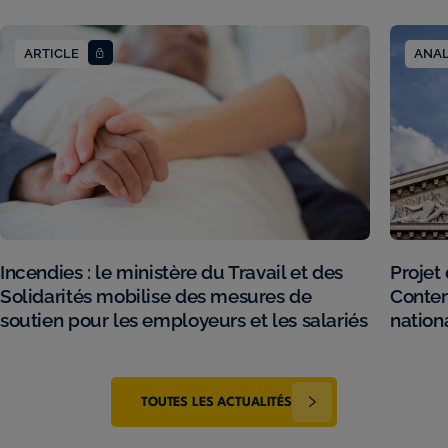
ARTICLE
ANA
Incendies : le ministère du Travail et des
Projet 
Solidarités mobilise des mesures de
Conten
soutien pour les employeurs et les salariés
nation
TOUTES LES ACTUALITÉS