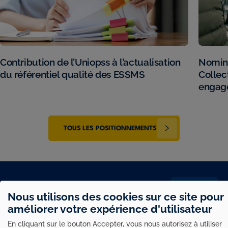
Contribution de l’Uniopss à l’actualisation
Nomina
du référentiel qualité des ESSMS
Collec
engage
TOUS LES POSITIONNEMENTS
PUBLICATIONS
Nous utilisons des cookies sur ce site pour
Utilisation
améliorer votre expérience d'utilisateur
des
En cliquant sur le bouton Accepter, vous nous autorisez à utiliser