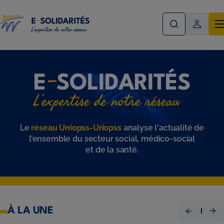
Aller
au
contenu
principal
-
E
SOLIDARITÉS
L’expertise de notre réseau
Le
réseau Uniopss-Uriopss
analyse l'actualité de
l’ensemble du secteur social, médico-social
et de la santé.
À LA UNE