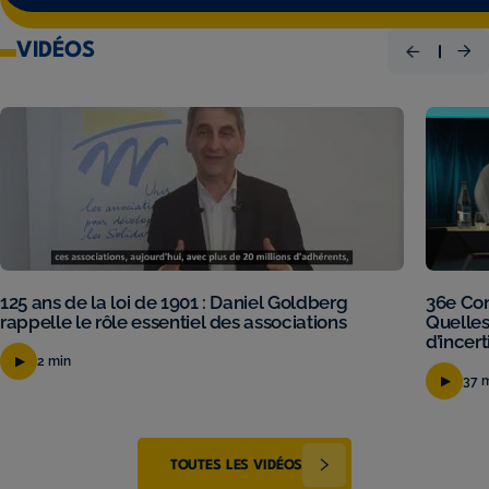
VIDÉOS
125 ans de la loi de 1901 : Daniel Goldberg
36e Con
rappelle le rôle essentiel des associations
Quelles
d’incert
2 min
37 
TOUTES LES VIDÉOS