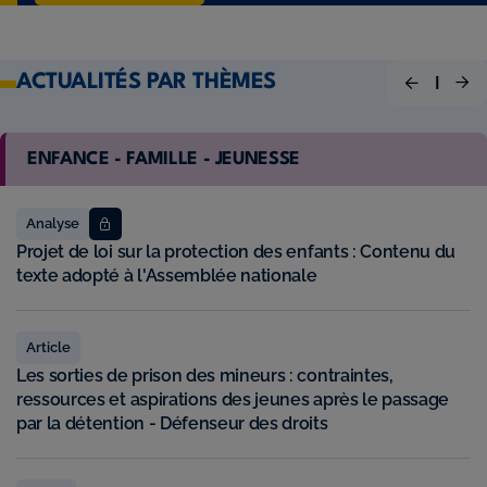
ACTUALITÉS PAR THÈMES
GRAND ÂGE
Analyse
 Contenu du
Préparation de la Conférence nationale d
l’Uniopss apporte sa contribution
AAP
es,
Améliorer le quotidien des personnes âgé
e passage
Appel à projets de la Fondation des hôpit
Analyse